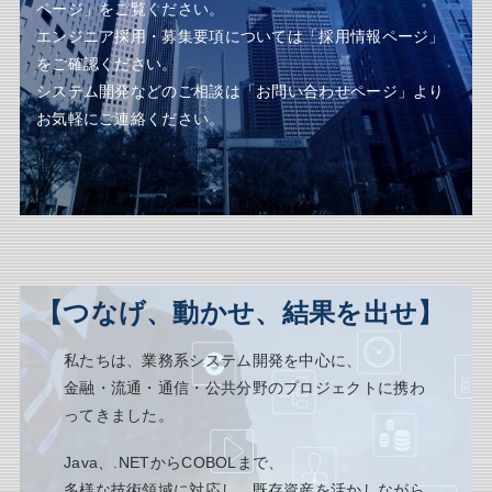
ページ」
をご覧ください。
エンジニア採用・募集要項については
「採用情報ページ」
をご確認ください。
システム開発などのご相談は
「お問い合わせページ」
より
お気軽にご連絡ください。
【
つなげ、動かせ、結果を出せ
】
私たちは、業務系システム開発を中心に、
金融・流通・通信・公共分野のプロジェクトに携わ
ってきました。
Java、.NETからCOBOLまで、
多様な技術領域に対応し、既存資産を活かしながら