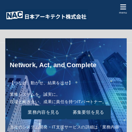
Network, Act, and Complete
【つなげ、動かせ、結果を出せ】
業務システムを、誠実に。
現場と向き合い、成果に責任を持つITパートナー。
業務内容を見る
募集要領を見る
当社のシステム開発・IT支援サービスの詳細は
「業務内容